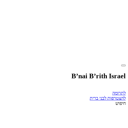
B’nai B’rith Israel
לתרומה
להצטרפות לבני ברית
חיפוש