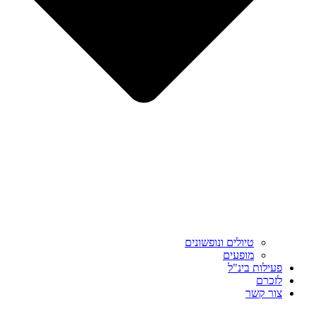
טיולים ונופשונים
מופעים
פעילות בינ"ל
לזכרם
צור קשר