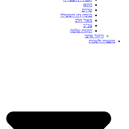
החאן
טררם
בנימין דה רוטשילד
מאור הלב
צב"ב
תקוות שלמה
זרקור אישי
מועצות ולשכות