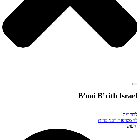
B’nai B’rith Israel
לתרומה
להצטרפות לבני ברית
חיפוש