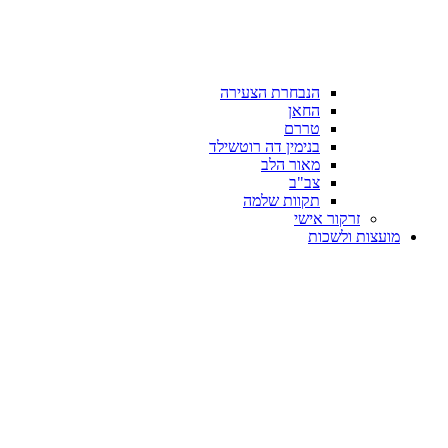
הנבחרת הצעירה
החאן
טררם
בנימין דה רוטשילד
מאור הלב
צב"ב
תקוות שלמה
זרקור אישי
מועצות ולשכות