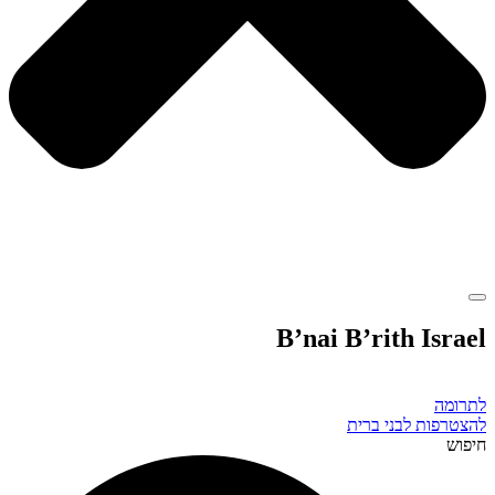
B’nai B’rith Israel
לתרומה
להצטרפות לבני ברית
חיפוש