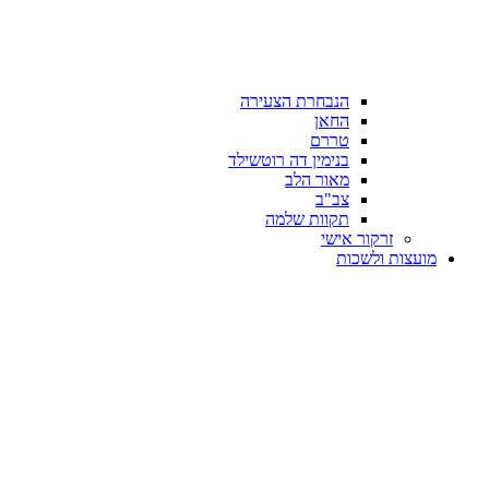
הנבחרת הצעירה
החאן
טררם
בנימין דה רוטשילד
מאור הלב
צב"ב
תקוות שלמה
זרקור אישי
מועצות ולשכות