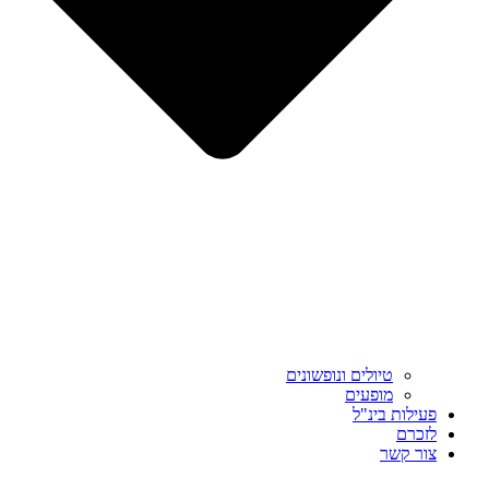
טיולים ונופשונים
מופעים
פעילות בינ"ל
לזכרם
צור קשר