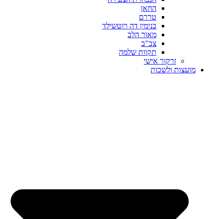
החאן
טררם
בנימין דה רוטשילד
מאור הלב
צב"ב
תקוות שלמה
זרקור אישי
מועצות ולשכות