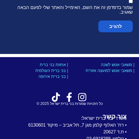
שמור בדפדפן זה את השם, האימייל והאתר שלי לפעם הבאה
שאגיב.
| משאבי אנוש לשכה
| אחוזת בני ברית
| משאבי אנוש למועצה אזורית
| בני ברית העולמית
| בני ברית אירופה
כל הזכויות שמורות בני ברית ישראל 2025 ©
צור קשר
משרדי בני ברית ישראל:
• רח' האלוף קלמן מגן 7, תל אביב – מיקוד 6130601
• ת.ד 20627
• טלפון: 03-6918289