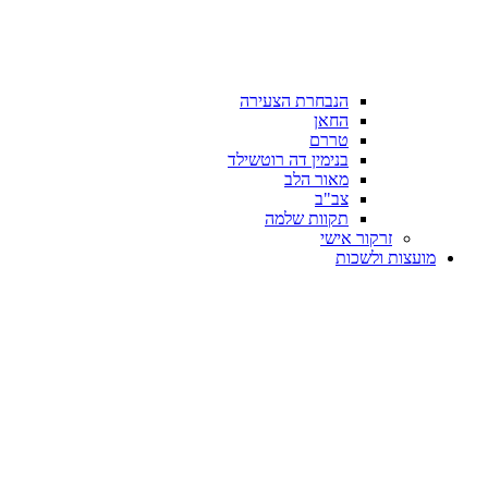
הנבחרת הצעירה
החאן
טררם
בנימין דה רוטשילד
מאור הלב
צב"ב
תקוות שלמה
זרקור אישי
מועצות ולשכות