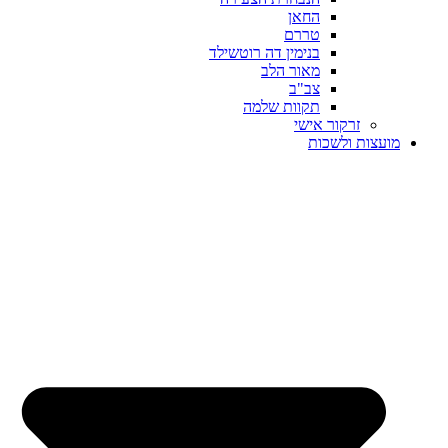
החאן
טררם
בנימין דה רוטשילד
מאור הלב
צב"ב
תקוות שלמה
זרקור אישי
מועצות ולשכות