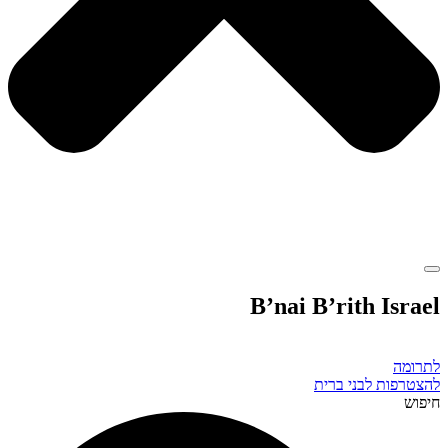
B’nai B’rith Israel
לתרומה
להצטרפות לבני ברית
חיפוש