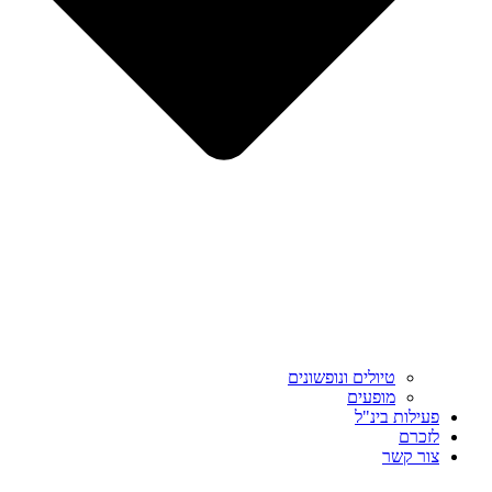
טיולים ונופשונים
מופעים
פעילות בינ"ל
לזכרם
צור קשר