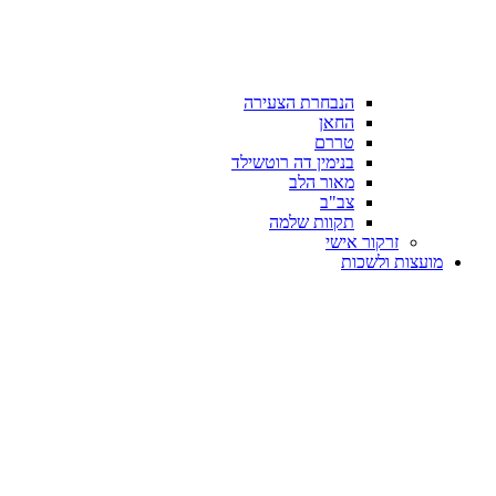
הנבחרת הצעירה
החאן
טררם
בנימין דה רוטשילד
מאור הלב
צב"ב
תקוות שלמה
זרקור אישי
מועצות ולשכות