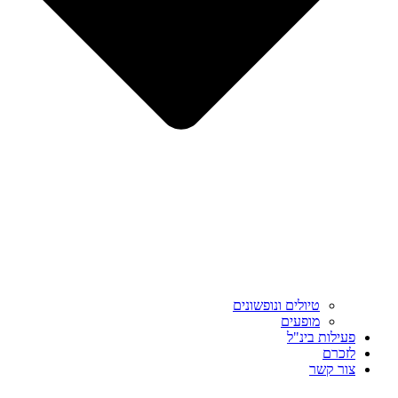
טיולים ונופשונים
מופעים
פעילות בינ"ל
לזכרם
צור קשר