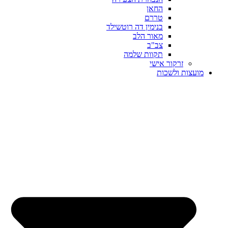
החאן
טררם
בנימין דה רוטשילד
מאור הלב
צב"ב
תקוות שלמה
זרקור אישי
מועצות ולשכות