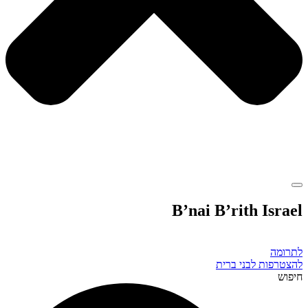
B’nai B’rith Israel
לתרומה
להצטרפות לבני ברית
חיפוש