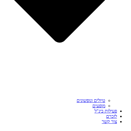
טיולים ונופשונים
מופעים
פעילות בינ"ל
לזכרם
צור קשר