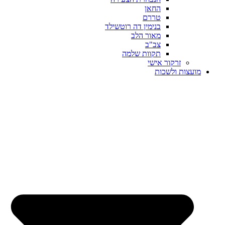
החאן
טררם
בנימין דה רוטשילד
מאור הלב
צב"ב
תקוות שלמה
זרקור אישי
מועצות ולשכות