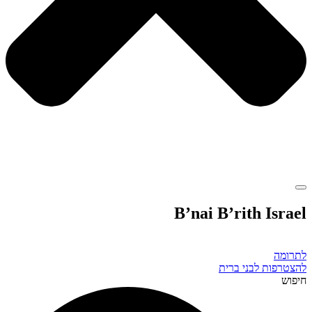
B’nai B’rith Israel
לתרומה
להצטרפות לבני ברית
חיפוש