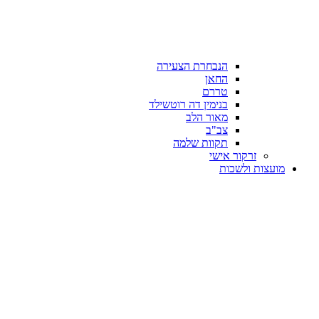
הנבחרת הצעירה
החאן
טררם
בנימין דה רוטשילד
מאור הלב
צב"ב
תקוות שלמה
זרקור אישי
מועצות ולשכות