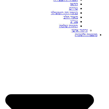
החאן
טררם
בנימין דה רוטשילד
מאור הלב
צב"ב
תקוות שלמה
זרקור אישי
מועצות ולשכות