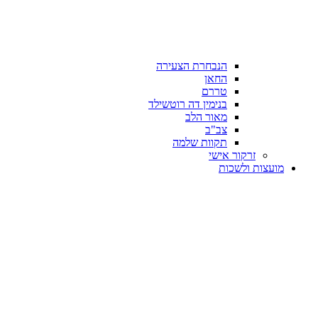
הנבחרת הצעירה
החאן
טררם
בנימין דה רוטשילד
מאור הלב
צב"ב
תקוות שלמה
זרקור אישי
מועצות ולשכות