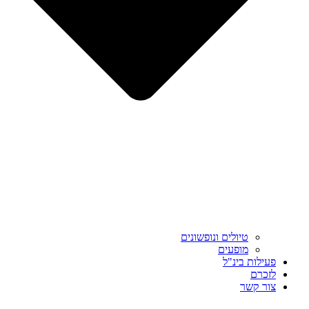
טיולים ונופשונים
מופעים
פעילות בינ"ל
לזכרם
צור קשר