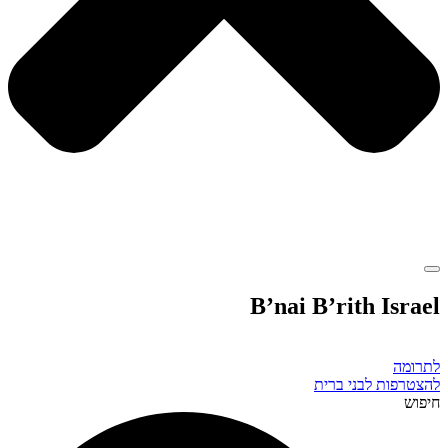
B’nai B’rith Israel
לתרומה
להצטרפות לבני ברית
חיפוש