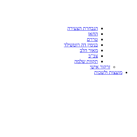
הנבחרת הצעירה
החאן
טררם
בנימין דה רוטשילד
מאור הלב
צב"ב
תקוות שלמה
זרקור אישי
מועצות ולשכות