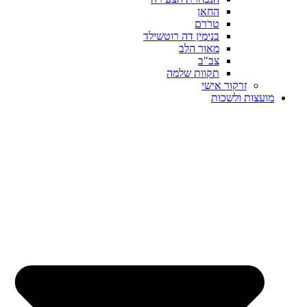
החאן
טררם
בנימין דה רוטשילד
מאור הלב
צב"ב
תקוות שלמה
זרקור אישי
מועצות ולשכות