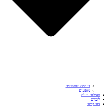
טיולים ונופשונים
מופעים
פעילות בינ"ל
לזכרם
צור קשר