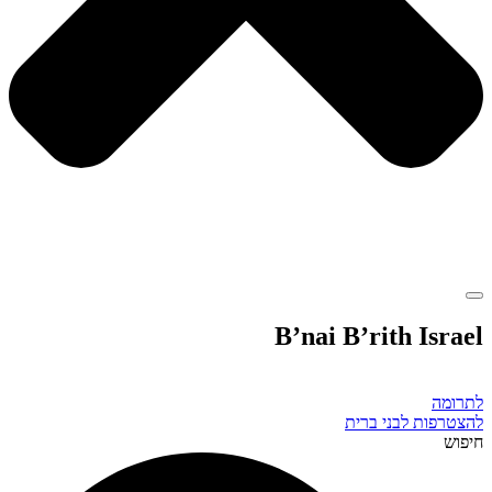
B’nai B’rith Israel
לתרומה
להצטרפות לבני ברית
חיפוש