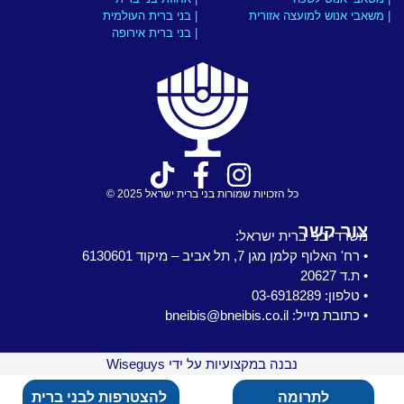
| משאבי אנוש למועצה אזורית
| בני ברית העולמית
| בני ברית אירופה
כל הזכויות שמורות בני ברית ישראל 2025 ©
צור קשר
משרדי בני ברית ישראל:
• רח' האלוף קלמן מגן 7, תל אביב – מיקוד 6130601
• ת.ד 20627
• טלפון: 03-6918289
• כתובת מייל: bneibis@bneibis.co.il
נבנה במקצועיות על ידי Wiseguys
לתרומה
להצטרפות לבני ברית