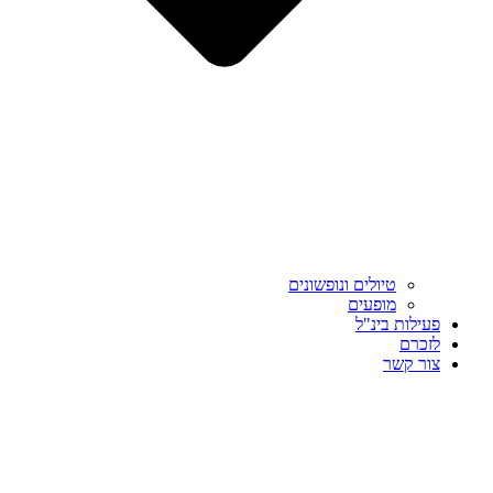
טיולים ונופשונים
מופעים
פעילות בינ"ל
לזכרם
צור קשר