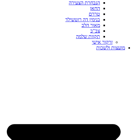
הנבחרת הצעירה
החאן
טררם
בנימין דה רוטשילד
מאור הלב
צב"ב
תקוות שלמה
זרקור אישי
מועצות ולשכות