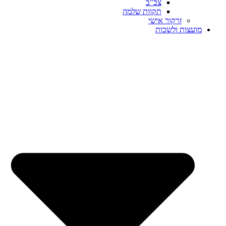
צב"ב
תקוות שלמה
זרקור אישי
מועצות ולשכות