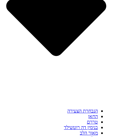
הנבחרת הצעירה
החאן
טררם
בנימין דה רוטשילד
מאור הלב