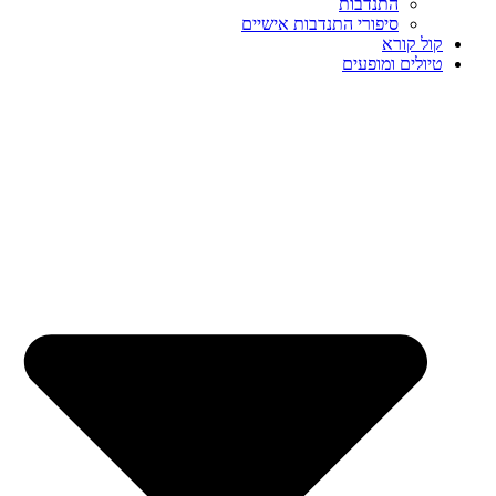
התנדבות
סיפורי התנדבות אישיים
קול קורא
טיולים ומופעים