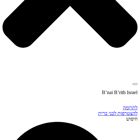
B’nai B’rith Israel
לתרומה
להצטרפות לבני ברית
חיפוש