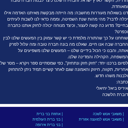
הדדית, הקשר לארץ ישראל והבחירה שלנו כיצד לבנות חברה טובה
ומאוחדת.
דנו בשאלות מעוררות מחשבה: מה הייתה מבקשת מאיתנו האדמה אילו
יכלה לדבר? מהי מהות שנת השמיטה, וממה כדאי לנו לשבות לעיתים
בחיים? מדוע כה קשה לעצור, וכיצד מנוחה יכולה לחזק אותנו כחברה
וכפרט?
שוחחנו על כך שהתורה מלמדת כי יש קשר עמוק בין המעשים שלנו לבין
החברה שבה אנו חיים. שאלנו מה בונה חברה טובה ומה עלול לפרק
אותה, והבנו כי הכול בידיים שלנו – המעשים שלנו משפיעים על
המשפחה, הקהילה והמדינה שלנו.
לסיום ברכנו יחד: “חזק חזק ונתחזק”, כפי שמסתיים ספר ויקרא – מסר של
אחריות, תקווה, חיזוק והאמונה שגם לאחר קשיים תמיד ניתן להתחזק
ולבנות משהו חדש.
כתבה:
איריס ביאל יחיאלי
דוברת הלשכה
| משאבי אנוש לשכה
| אחוזת בני ברית
| משאבי אנוש למועצה אזורית
| בני ברית העולמית
| בני ברית אירופה