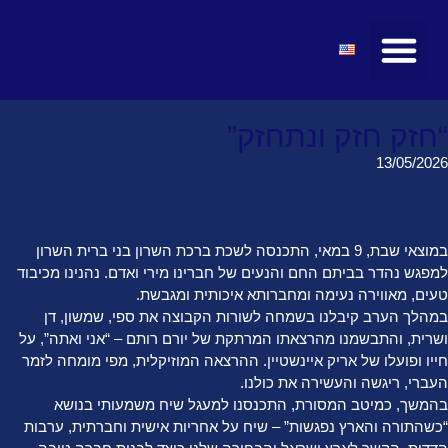
מועצות ולשכות
טיולים ומופעים
חדשות ועדכונים
קהילת הצעירים
מרצים ואטרקציות
“חזק חזק ונתחזק”
13/05/2026
במוצאי שבת, 9 במאי, התכנסה לשכת ברכת השרון בני ברית השרון
למפגש נהדר בביתם החם והנעים של חברינו מירי ואדם. נהנינו מכיבוד
טעים, מאווירה נעימה ומחברותא איכותית ומגבשת.
במהלך הערב קיבלנו בשמחה לשורות הקבוצה את ספי, שמשון, דן
ושרית, והתבשמנו מהרצאתו המרתקת של יורם רותם – “אני ואתה”, על
חייו ופועלו של אריק איינשטיין. ההרצאה המוזיקלית, מפי מומחה לזמר
העברי, ריגשה והעשירה את כולנו.
בהמשך, כמיטב המסורת, התכנסנו למעגל שיח משמעותי בנושא
“כשהתורה והארץ נפגשות” – שיח על אחריות אישית וחברתית, ערבות