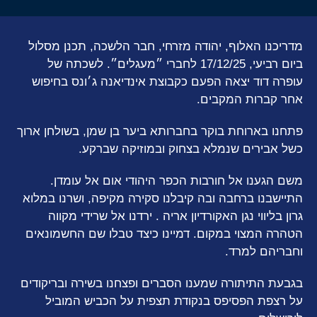
מדריכנו האלוף, יהודה מזרחי, חבר הלשכה, תכנן מסלול
ביום רביעי, 17/12/25 לחברי ״מעגלים״. לשכתה של
עופרה דוד יצאה הפעם כקבוצת אינדיאנה ג׳ונס בחיפוש
אחר קברות המקבים.
פתחנו בארוחת בוקר בחברותא ביער בן שמן, בשולחן ארוך
כשל אבירים שנמלא בצחוק ובמוזיקה שברקע.
משם הגענו אל חורבות הכפר היהודי אום אל עומדן.
התיישבנו ברחבה ובה קיבלנו סקירה מקיפה, ושרנו במלוא
גרון בליווי נגן האקורדיון אריה . ירדנו אל שרידי מקווה
הטהרה המצוי במקום. דמיינו כיצד טבלו שם החשמונאים
וחבריהם למרד.
בגבעת התיתורה שמענו הסברים ופצחנו בשירה ובריקודים
על רצפת הפסיפס בנקודת תצפית על הכביש המוביל