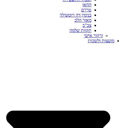
החאן
טררם
בנימין דה רוטשילד
מאור הלב
צב"ב
תקוות שלמה
זרקור אישי
מועצות ולשכות