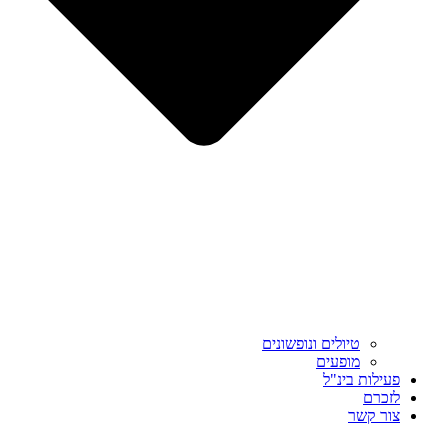
טיולים ונופשונים
מופעים
פעילות בינ"ל
לזכרם
צור קשר