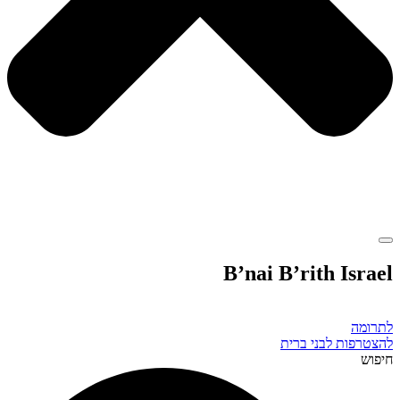
B’nai B’rith Israel
לתרומה
להצטרפות לבני ברית
חיפוש