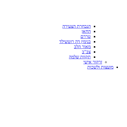
הנבחרת הצעירה
החאן
טררם
בנימין דה רוטשילד
מאור הלב
צב"ב
תקוות שלמה
זרקור אישי
מועצות ולשכות