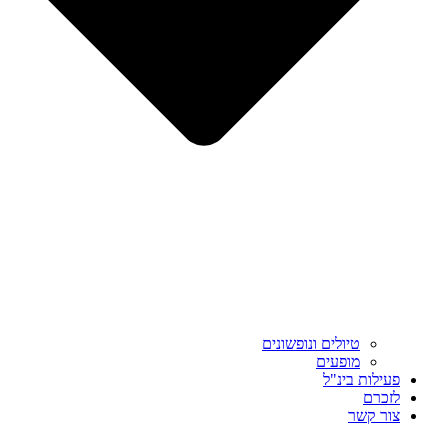
טיולים ונופשונים
מופעים
פעילות בינ"ל
לזכרם
צור קשר