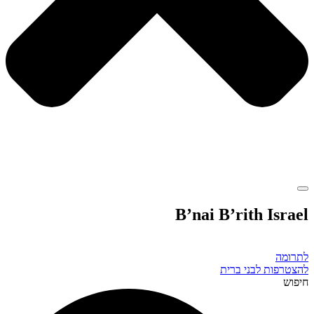
B’nai B’rith Israel
לתרומה
להצטרפות לבני ברית
חיפוש