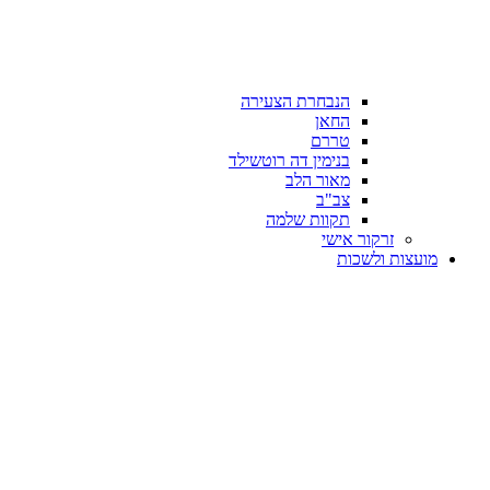
הנבחרת הצעירה
החאן
טררם
בנימין דה רוטשילד
מאור הלב
צב"ב
תקוות שלמה
זרקור אישי
מועצות ולשכות