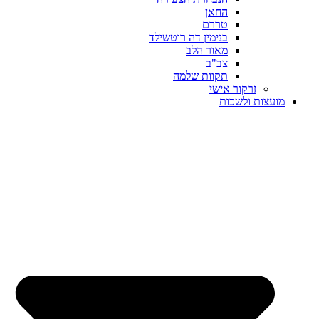
החאן
טררם
בנימין דה רוטשילד
מאור הלב
צב"ב
תקוות שלמה
זרקור אישי
מועצות ולשכות