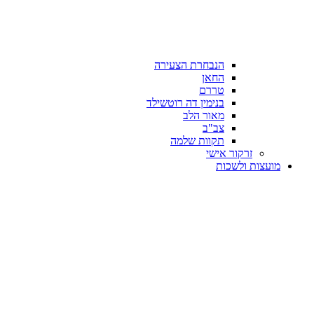
הנבחרת הצעירה
החאן
טררם
בנימין דה רוטשילד
מאור הלב
צב"ב
תקוות שלמה
זרקור אישי
מועצות ולשכות