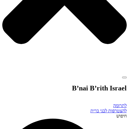
B’nai B’rith Israel
לתרומה
להצטרפות לבני ברית
חיפוש