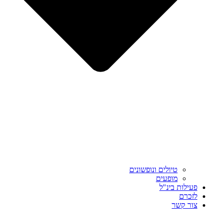
טיולים ונופשונים
מופעים
פעילות בינ"ל
לזכרם
צור קשר