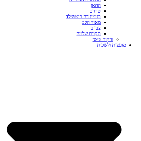
החאן
טררם
בנימין דה רוטשילד
מאור הלב
צב"ב
תקוות שלמה
זרקור אישי
מועצות ולשכות