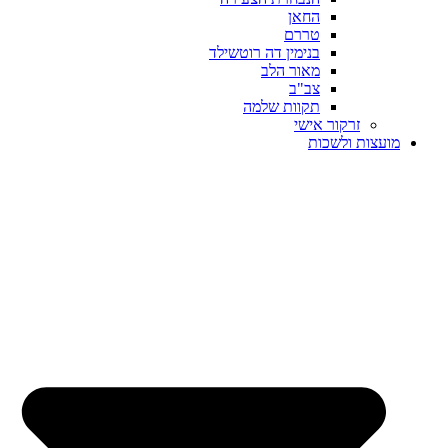
החאן
טררם
בנימין דה רוטשילד
מאור הלב
צב"ב
תקוות שלמה
זרקור אישי
מועצות ולשכות