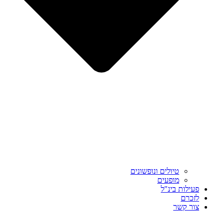
טיולים ונופשונים
מופעים
פעילות בינ"ל
לזכרם
צור קשר