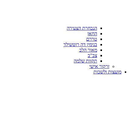
הנבחרת הצעירה
החאן
טררם
בנימין דה רוטשילד
מאור הלב
צב"ב
תקוות שלמה
זרקור אישי
מועצות ולשכות