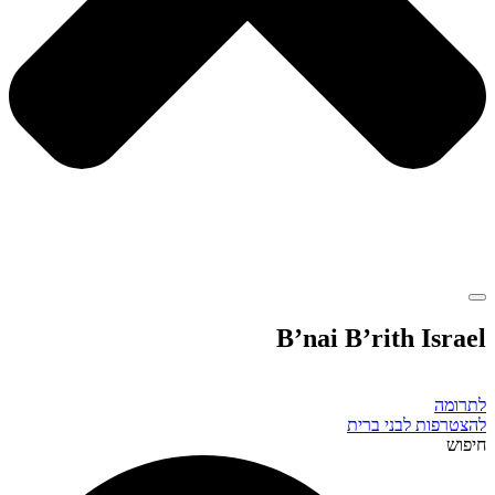
B’nai B’rith Israel
לתרומה
להצטרפות לבני ברית
חיפוש