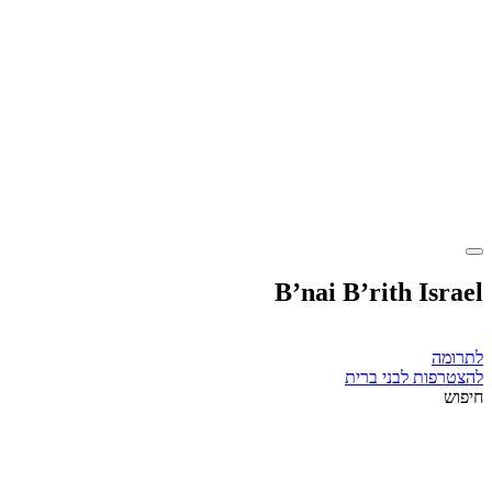
B’nai B’rith Israel
לתרומה
להצטרפות לבני ברית
חיפוש