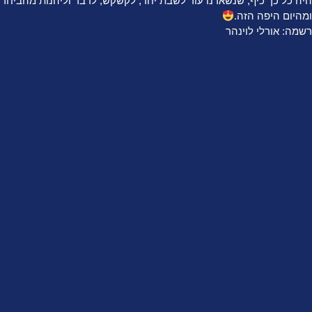
היה כל כך כיף, שנשארנו עוד לשבת יחד, לקשקש, לדבר וליהנות מהביחד
ומהיום היפה הזה.
רשמה: אורלי לוינהר