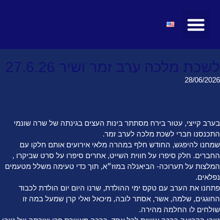
מועצות ולשכות
טיולים ומופעים
חדשות ועדכונים
קהילת הצעירים
מרצים ואטרקציות
לשכת מלכה ערב זמר ושיר 27.6.26
28/06/2026
בערב קייצי, עטור בירח מסתתר בינות העצים בגינתה של שרה שונמי
התכנסנו חברי לשכת מלכה לערב זמר.
שמחנו להיפגש, החודש חלף במהרה מלאי אירועים אותם חלקו עם
החברים. חלק סיפרו על חווית השייט, אחרים סיפרו על סרט שביקרו ,
המלצות על תערוכה- הביאנלה במוז״א, תוך כדי טעימה משלל מטעמים
נפלאים.
פתחנו את הערב עם טקס ימי ההולדת, שרנו היום יום הולדת לכבוד
החוגגים, שלמה, אשר, אסתר לובה, מיכאל ואלי קרן שמעל במה זו
שולחים לו החלמה מהירה.