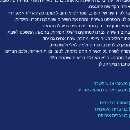
טובי הקריאה ברכה אישית לכל אחד. ברכה מאויירת פרי יצירתה של טובי,
אותה הקדישה לחוגגים.
בחלקו השני של הערב, עופר לנדמן הוביל אותנו כשהוא לוחץ אקורדיון,
כולנו הצטרפנו בשירה וזמרנו את השירים שאהבנו והכרנו מילדות.
המיקרופון עבר בין החברים בשירה פעילה והנאה.
בתום השירה עברנו למתוקים ולשלל הפירות, בהנאה, המשכנו לשבת
לתוך הליל בשיח כייפי ומחבר, שבת אחים גם יחד.
מכאן שולחים ברכות החלמה לאלי ולשולמית,
תודה לשרה על האירוח החם כתמיד, לטובי וצוות האירוח, ולכם חברים
עד המפגש הבא מאחלת בריאות ושמחת ה💜.
כתבה: מיקי קטלן
| משאבי אנוש לשכה
| משאבי אנוש למועצה אזורית
| אחוזת בני ברית
| בני ברית העולמית
| בני ברית אירופה