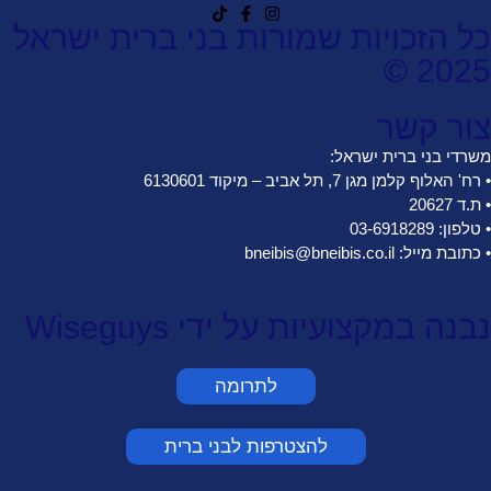
כל הזכויות שמורות בני ברית ישראל
2025 ©
צור קשר
משרדי בני ברית ישראל:
• רח' האלוף קלמן מגן 7, תל אביב – מיקוד 6130601
• ת.ד 20627
• טלפון: 03-6918289
• כתובת מייל: bneibis@bneibis.co.il
נבנה במקצועיות על ידי Wiseguys
לתרומה
להצטרפות לבני ברית