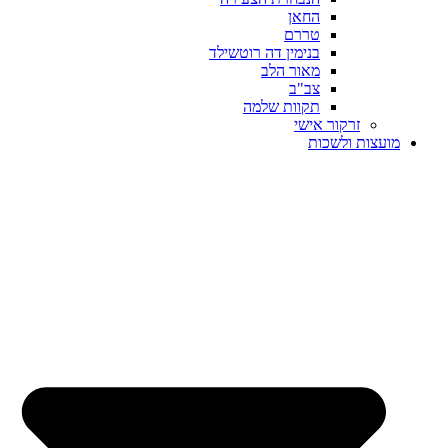
החאן
טררם
בנימין דה רוטשילד
מאור הלב
צב"ב
תקוות שלמה
זרקור אישי
מועצות ולשכות