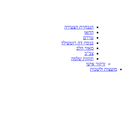
הנבחרת הצעירה
החאן
טררם
בנימין דה רוטשילד
מאור הלב
צב"ב
תקוות שלמה
זרקור אישי
מועצות ולשכות