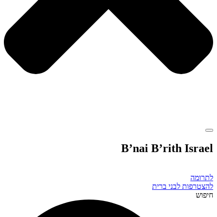
B’nai B’rith Israel
לתרומה
להצטרפות לבני ברית
חיפוש