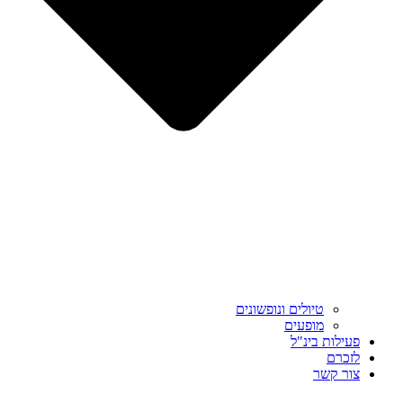
טיולים ונופשונים
מופעים
פעילות בינ"ל
לזכרם
צור קשר