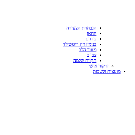
הנבחרת הצעירה
החאן
טררם
בנימין דה רוטשילד
מאור הלב
צב"ב
תקוות שלמה
זרקור אישי
מועצות ולשכות