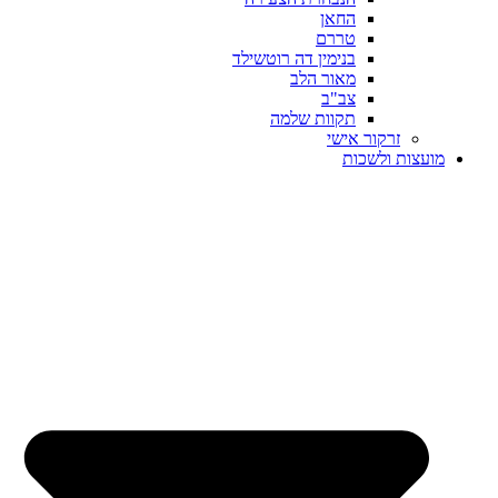
החאן
טררם
בנימין דה רוטשילד
מאור הלב
צב"ב
תקוות שלמה
זרקור אישי
מועצות ולשכות