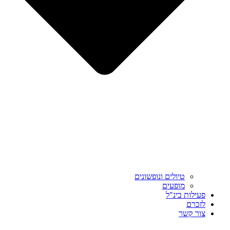
טיולים ונופשונים
מופעים
פעילות בינ"ל
לזכרם
צור קשר