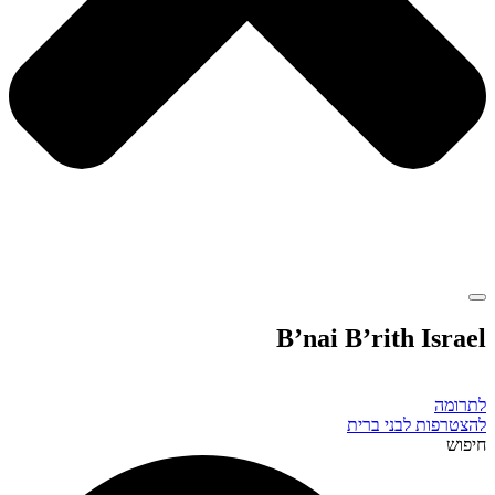
B’nai B’rith Israel
לתרומה
להצטרפות לבני ברית
חיפוש