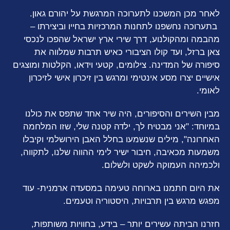
לאחר מכן המשכנו לתערוכה המרגשת על יהורם גאון.
בתערוכה נחשפנו לתחנות המרכזיות בחייו וביצירתו –
מהבמה ומהקולנוע, דרך שירי ארץ ישראל שהפכו לנכסי
צאן ברזל, ועד קולו הציבורי כאיש תרבות שמלווה את
סיפורה של המדינה. צילומים, קטעי וידאו, הקלטות ומוצגים
אישיים יצרו מסע אינטימי ומרגש בין זיכרון אישי לזיכרון
לאומי.
מבין השירים והסיפורים, היה שיר אחד שתפס את כולנו
במיוחד: "אני מבטיח לך, ילדה קטנה שלי, שזו המלחמה
האחרונה", מילים שנשמעו בחלל האבן הירושלמי וקיבלו
משמעות מכאיבה, חיבור ישיר לימי ההווה שלנו, לתקווה,
ולכמיהה העמוקה לשקט ולשלום.
את היום חתמנו בארוחה טעימה במסעדה ארמנית- עוד
מפגש מרגש בין תרבויות, היסטוריה וטעמים.
חזרנו הביתה עשירים יותר – בידע, בחוויות משותפות,