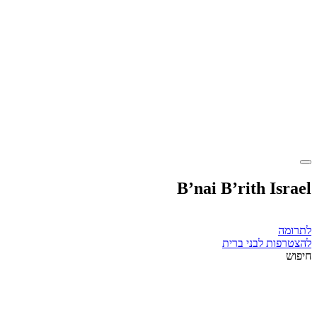
B’nai B’rith Israel
לתרומה
להצטרפות לבני ברית
חיפוש