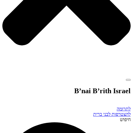
B’nai B’rith Israel
לתרומה
להצטרפות לבני ברית
חיפוש