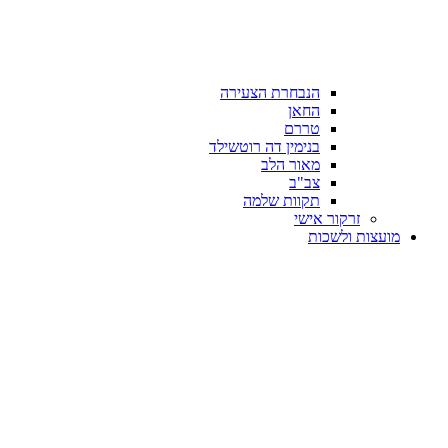
הנבחרת הצעירה
החאן
טררם
בנימין דה רוטשילד
מאור הלב
צב"ב
תקוות שלמה
זרקור אישי
מועצות ולשכות