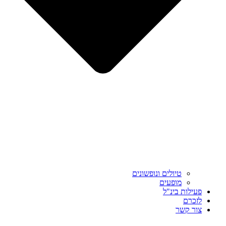
טיולים ונופשונים
מופעים
פעילות בינ"ל
לזכרם
צור קשר