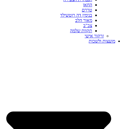
החאן
טררם
בנימין דה רוטשילד
מאור הלב
צב"ב
תקוות שלמה
זרקור אישי
מועצות ולשכות