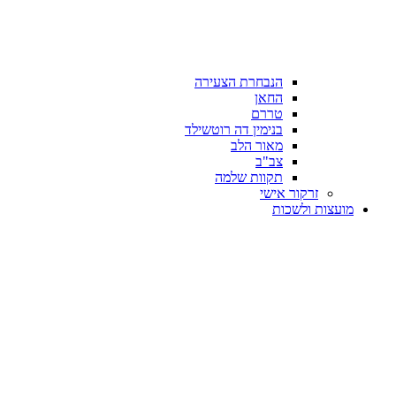
הנבחרת הצעירה
החאן
טררם
בנימין דה רוטשילד
מאור הלב
צב"ב
תקוות שלמה
זרקור אישי
מועצות ולשכות