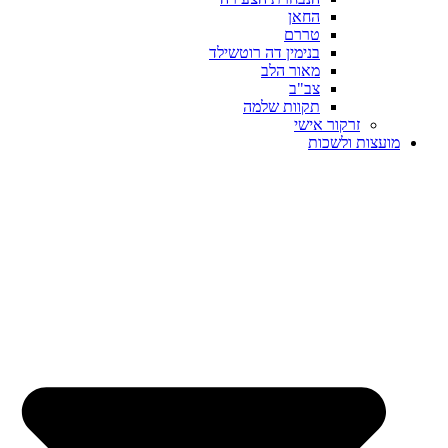
החאן
טררם
בנימין דה רוטשילד
מאור הלב
צב"ב
תקוות שלמה
זרקור אישי
מועצות ולשכות