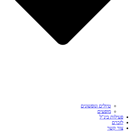
טיולים ונופשונים
מופעים
פעילות בינ"ל
לזכרם
צור קשר