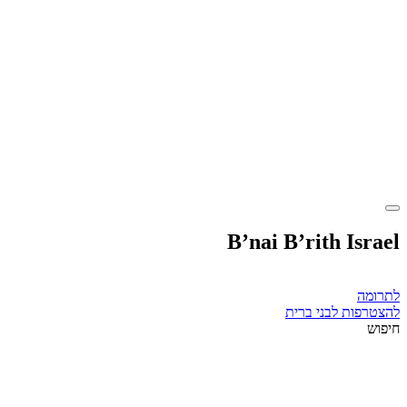
B’nai B’rith Israel
לתרומה
להצטרפות לבני ברית
חיפוש