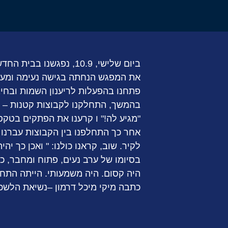
ביום שלישי, 10.9, נפגשנו בבית החדש של בני ברית בבית קריגר למפגש מיוחד, מלא אנרגיה, כוונה והשראה לקראת השנה החדשה.
את המפגש הנחתה בגישה נעימה ומעור
פתחנו בהפעלות לריענון השמות ובחיב
בהמשך, התחלקנו לקבוצות קטנות – 
"מגיע לה!" ו קרענו את הפתקים בטקס
אחר כך התחלפנו בין הקבוצות עברנו
לקיר. שוב, קראנו כולנו: " ואכן כך יהיה
בסיומו של ערב נעים, פתוח ומחבר, 
היה קסום. היה משמעותי. הייתה התח
כתבה מיקי מיכל דרמון –נשיאת הלשכ