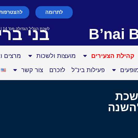
לתרומה
להצטרפות 
בני ברי
B’nai B
לשכת הגליל הגדולה מס' 14 | עמותה רשומה מס' 580003028
קהילת הצעירים
מועצות ולשכות
מרצים ו
מופעים
פעילות בינ"ל
לזכרם
צור קשר
שכת
"השנה