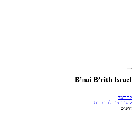
B’nai B’rith Israel
לתרומה
להצטרפות לבני ברית
חיפוש