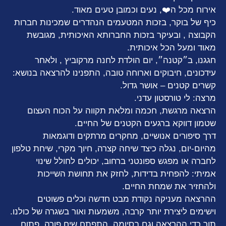
אירוח מכל ה
❤️
, נעים וכמובן טעים מאוד.
כיף של בוקר, בזכות המטעמים הנהדרים שמכינות חברות
הקבוצה , ובעיקר בזכות החברותא האיכותית, מגובשת
מאוד ומעל הכל איכותית.
חגגנו, ב״קטנה״, יום הולדת לחנה מרקוביץ , ולאחר
עידכונים, חיבוקים וארוחה טובה, התפנינו להרצאה בנושא:
קשרים קטנים – אושר גדול.
​מרצה: לי טורסטון עדני.
​הרצאה מרגשת, חכמה ומלאת תקווה על הכוח העצום
שטמון דווקא ברגעים הקטנים של החיים.
​דרך סיפורים אנושיים, מחקרים מרתקים ודוגמאות
מהיום-יום, נגלה כיצד שיחה קצרה, חיוך מקרי, שיחת טלפון
לחברה או מפגש ספונטני ברחוב, יכולים לחולל שינוי
אמיתי: להפחית בדידות, לחזק את תחושת השייכות
ולהחזיר את שמחת החיים.
​ההרצאה מעניקה נקודת מבט חדשה וכלים פשוטים
וישימים ליצירת יותר קרבה, משמעות ואור בשגרה של כולנו.
תוך כדי ההרצאה וגם בסיומה, התפתח שיח פורה, פתוח