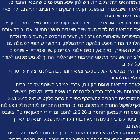
ושמחה אמיתית של ביחד. השולחן שפע ממטעמים שהביאו החברים,
ולאחר ששבענו הן מהאוכל והן מהחיבוקים האוהבים, התיישבנו להרצאה
המרכזית של הערב.
המרצה, אלון גור אריה – חוקר הומור וקומדיה, תסריטאי ובמאי – הקדיש
את ההרצאה לתולדות השלישייה האגדית הגשש החיוור. אלון ריתק אותנו
בסיפורים שמאחורי המערכונים, השירים והסרטים, חשף כיצד נולדה
הלהקה מתוך מפגש בלהקת התרנגולים, ובהמשך שיתופי הפעולה עם
שייקה אופיר, יוסי בנאי, ניסים אלוני, אפרים קישון ואסי דיין – שותפים
ליצירה ששינתה את פני התרבות הישראלית. החיוך לא מש מפנינו לאורך
כל הערב.
זה היה מפגש מרגש, נוסטלגי ומלא הומור, בהובלת מרצה ידען, סוחף
ומלא התלהבות.
לאחר ההרצאה ועוגות הקינוח, עברנו למידע השוטף של בני ברית.
נוכחותה של ברכה תרמה להרחבת הנושאים ולדיון מעמיק ומעשיר.
הזמנתי את החברים להשתתף בסיור היכרות בלקט ישראל ב־28.1.26,
ואף לשקול התנדבות במקום. כמו כן הוזמנו החברים לקחת חלק בפעילות
המסורתית במעון רוחמה ב־2.2.26, לחגוג עם דיירי המעון את ט״ו בשבט
– ביטוי לערכי הנתינה והמעורבות הקהילתית שמלווים אותנו לאורך
השנים.
שוחחנו גם על נושא ביטוח המתנדבים דרך הביטוח הלאומי, והחברים
התבקשו למלא את הטפסים ולהעבירם לשמירה. יורם, חברנו ומדריך