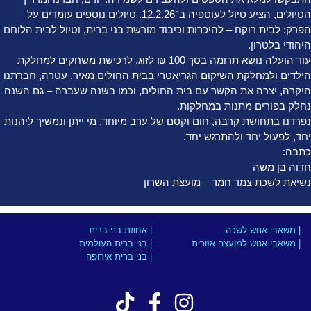
הטיולים, הציע טיול לעוספיה ב־12.2.26. טיולים נוספים עומדים על
הפרק: לבית רוקח – להיכרות וכיבוד מורשת בני ברית, וטיול לבית הלוחם
היהודי בלטרון.
עוד הועלה נושא תרומה בסך 100 ₪ לזוג, לרכישת משחקים למחלקת
הילדים ולמחלקת השיקום הגריאטרי בבית החולים מאיר. עטרה, חברתנו
היקרה, יצרה את הקשר עם בית החולים, וכמו בשנה שעברה – גם השנה
נחלק בפורים מתנות במחלקות.
נפרדנו בתחושת קרבה, חום וקסם של ערב מיוחד. מי ייתן ונמשיך ליהנות
יחד, לפעול יחד ולהתרגש יחד.
כתבה:
חדוה בן משה
נשיאת לשכת צמד חמד – מועצת השרון
| משאבי אנוש לשכה
| אחוזת בני ברית
| משאבי אנוש למועצה אזורית
| בני ברית העולמית
| בני ברית אירופה