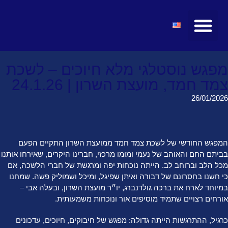
מועצות ולשכות
טיולים ומופעים
חדשות ועדכונים
קהילת הצעירים
מרצים ואטרקציות
מפגש נוסטלגי מלא חיוכים – לשכת
צמד חמד, מועצת השרון | 24.1.26
26/01/2026
המפגש החודשי של לשכת צמד חמד ממועצת השרון התקיים הפעם
בביתם החם והאוהב של נעמי ומומו מרכזי, חברינו היקרים, שאירחו אותנו
מכל הלב וברוחב לב. הייתה נוכחות יפה ומרגשת של חברי הלשכה, אם
כי חשנו בחסרונם של דבורה ואיתן שפיגל, ומיכל ושמוליק פשה. שמחנו
במיוחד לארח את ברכה גולדנברג, יו״ר מועצת השרון, ובעלה אבי –
אורחים רצויים שתמיד מוסיפים אור ונוכחות משמעותית.
כרגיל, ההתרגשות הייתה גדולה: מפגש של חיבוקים, חיוכים, עדכונים