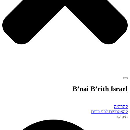
B’nai B’rith Israel
לתרומה
להצטרפות לבני ברית
חיפוש