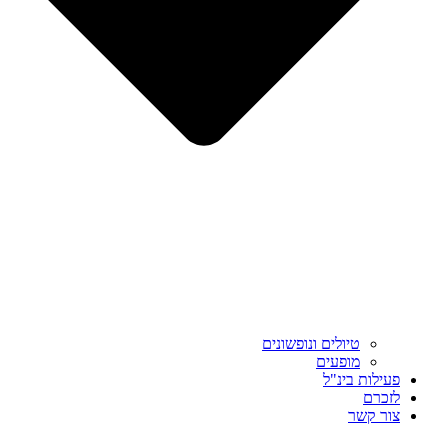
טיולים ונופשונים
מופעים
פעילות בינ"ל
לזכרם
צור קשר