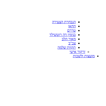
הנבחרת הצעירה
החאן
טררם
בנימין דה רוטשילד
מאור הלב
צב"ב
תקוות שלמה
זרקור אישי
מועצות ולשכות