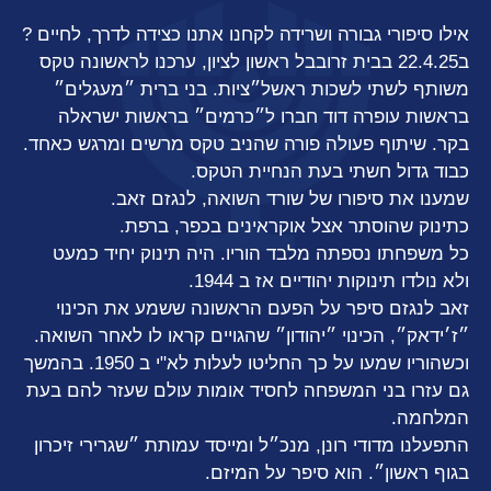
אילו סיפורי גבורה ושרידה לקחנו אתנו כצידה לדרך, לחיים ?
ב22.4.25 בבית זרובבל ראשון לציון, ערכנו לראשונה טקס
משותף לשתי לשכות ראשל״ציות. בני ברית ״מעגלים״
בראשות עופרה דוד חברו ל״כרמים״ בראשות ישראלה
בקר. שיתוף פעולה פורה שהניב טקס מרשים ומרגש כאחד.
כבוד גדול חשתי בעת הנחיית הטקס.
שמענו את סיפורו של שורד השואה, לנגזם זאב.
כתינוק שהוסתר אצל אוקראינים בכפר, ברפת.
כל משפחתו נספתה מלבד הוריו. היה תינוק יחיד כמעט
ולא נולדו תינוקות יהודיים אז ב 1944.
זאב לנגזם סיפר על הפעם הראשונה ששמע את הכינוי
״ז׳ידאק״, הכינוי ״יהודון״ שהגויים קראו לו לאחר השואה.
וכשהוריו שמעו על כך החליטו לעלות לא"י ב 1950. בהמשך
גם עזרו בני המשפחה לחסיד אומות עולם שעזר להם בעת
המלחמה.
התפעלנו מדודי רונן, מנכ״ל ומייסד עמותת ״שגרירי זיכרון
בגוף ראשון״. הוא סיפר על המיזם.