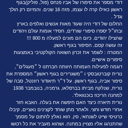
דודי מספר את סיפורו של אביו פנחס (פול, פוליק)בגוף
ראשון כאילו קרה לו עצמו, מזה 16 שנים. והמיזם רק הולך
וגדל .
החלום של דודי היה שעוד מאות אנשים ואלפים בארץ
ובחו״ל יספרו סיפורי שורדים, חסידי אומות עולם ויהודים
שהצילו יהודים. כיום הם מונים למעלה מ 800 !!!
זה עושה קסם, הסיפור בגוף ראשון.
המטרה : לשמר את זכרון השואה הקולקטיבי באמצעות
סיפורים אישיים.
דוגמה לפעילות העמותה היוותה חברתנו ל ״מעגלים״,
נורית קוברטובסקי ו ״משגרירים בגוף ראשון״ המספרת את
סיפור אביה, בגוף ראשון. על ד״ר תיאודור רוזנטל, סבה של
נורית, שנלקח מביתו בברסלאו, גרמניה, בנובמבר 1938
למחנה הריכוז בוכנוואלד.
נורית תיארה כיצד האם חיפשה את בעלה. האבא חזר
אחרי חודש וחצי. ולאחר מתן שוחד לקצינים נאציים, קיבלו
כרטיסי שייט לשנחאי, סין. הוא נאלץ לחתום על מסמך
שהתנהגו אליו מצויין במחנה. ושהוא מעביר את כל רכושו