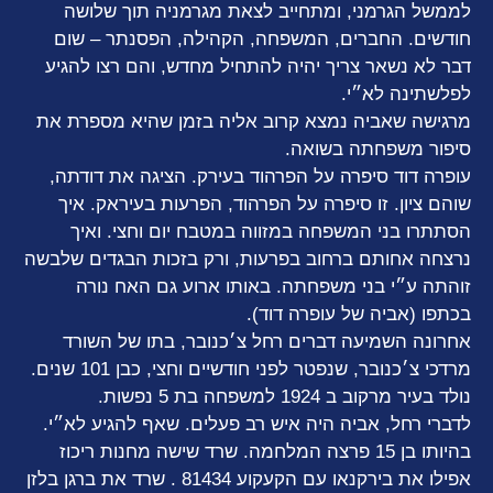
לממשל הגרמני, ומתחייב לצאת מגרמניה תוך שלושה
חודשים. החברים, המשפחה, הקהילה, הפסנתר – שום
דבר לא נשאר צריך יהיה להתחיל מחדש, והם רצו להגיע
לפלשתינה לא״י.
מרגישה שאביה נמצא קרוב אליה בזמן שהיא מספרת את
סיפור משפחתה בשואה.
עופרה דוד סיפרה על הפרהוד בעירק. הציגה את דודתה,
שוהם ציון. זו סיפרה על הפרהוד, הפרעות בעיראק. איך
הסתתרו בני המשפחה במזווה במטבח יום וחצי. ואיך
נרצחה אחותם ברחוב בפרעות, ורק בזכות הבגדים שלבשה
זוהתה ע״י בני משפחתה. באותו ארוע גם האח נורה
בכתפו (אביה של עופרה דוד).
אחרונה השמיעה דברים רחל צ׳כנובר, בתו של השורד
מרדכי צ׳כנובר, שנפטר לפני חודשיים וחצי, כבן 101 שנים.
נולד בעיר מרקוב ב 1924 למשפחה בת 5 נפשות.
לדברי רחל, אביה היה איש רב פעלים. שאף להגיע לא״י.
בהיותו בן 15 פרצה המלחמה. שרד שישה מחנות ריכוז
אפילו את בירקנאו עם הקעקוע 81434 . שרד את ברגן בלזן