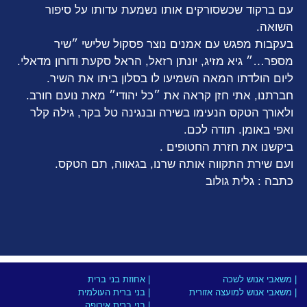
עם ברקוד שכשסורקים אותו נשמעת עדותו על סיפור
השואה.
בעקבות מפגש עם אמנים נוצר פסקול שלישי ״שיר
מספר…״ גיא מזיג, יונתן רזאל, הראל סקעת ודורון מדאלי.
ליום הולדתו המאה השמיעו לו בסלון ביתו את השיר.
חברתנו, אתי חזן קראה את ״כל יהודי״ מאת נועם חורב.
ולאורך הטקס הנעימו בשירה ובנגינה טל בקר, גילה קלר
ואפי באומן. תודה לכם.
ביקשנו את חזרת החטופים .
ועם שירת התקווה אותה שרנו, בגאווה, תם הטקס.
כתבה : גלית גולוב
| משאבי אנוש לשכה
| אחוזת בני ברית
| משאבי אנוש למועצה אזורית
| בני ברית העולמית
| בני ברית אירופה