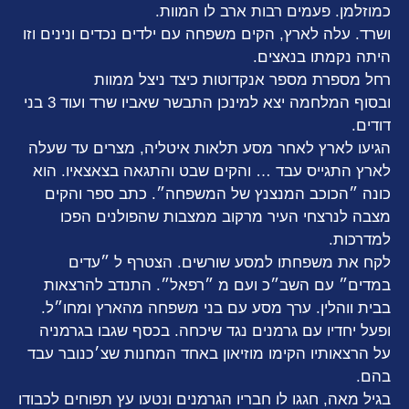
כמוזלמן. פעמים רבות ארב לו המוות.
ושרד. עלה לארץ, הקים משפחה עם ילדים נכדים ונינים וזו
היתה נקמתו בנאצים.
רחל מספרת מספר אנקדוטות כיצד ניצל ממוות
ובסוף המלחמה יצא למינכן התבשר שאביו שרד ועוד 3 בני
דודים.
הגיעו לארץ לאחר מסע תלאות איטליה, מצרים עד שעלה
לארץ התגייס עבד … והקים שבט והתגאה בצאצאיו. הוא
כונה ״הכוכב המנצנץ של המשפחה״. כתב ספר והקים
מצבה לנרצחי העיר מרקוב ממצבות שהפולנים הפכו
למדרכות.
לקח את משפחתו למסע שורשים. הצטרף ל ״עדים
במדים״ עם השב״כ ועם מ ״רפאל״. התנדב להרצאות
בבית ווהלין. ערך מסע עם בני משפחה מהארץ ומחו״ל.
ופעל יחדיו עם גרמנים נגד שיכחה. בכסף שגבו בגרמניה
על הרצאותיו הקימו מוזיאון באחד המחנות שצ׳כנובר עבד
בהם.
בגיל מאה, חגגו לו חבריו הגרמנים ונטעו עץ תפוחים לכבודו