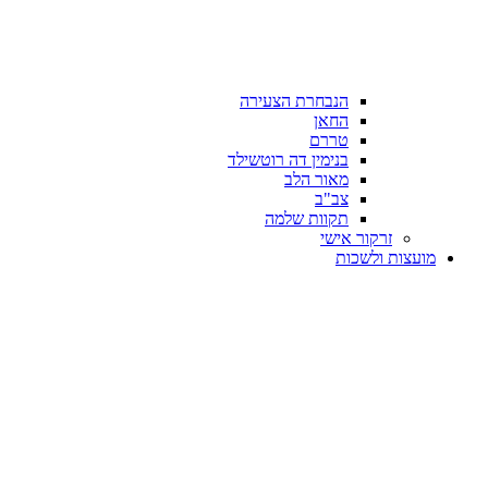
הנבחרת הצעירה
החאן
טררם
בנימין דה רוטשילד
מאור הלב
צב"ב
תקוות שלמה
זרקור אישי
מועצות ולשכות