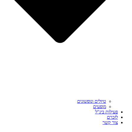
טיולים ונופשונים
מופעים
פעילות בינ"ל
לזכרם
צור קשר