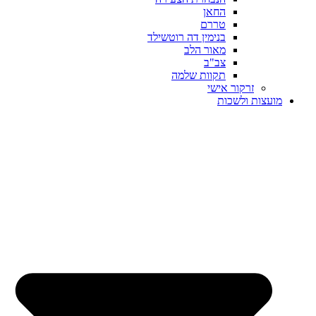
החאן
טררם
בנימין דה רוטשילד
מאור הלב
צב"ב
תקוות שלמה
זרקור אישי
מועצות ולשכות