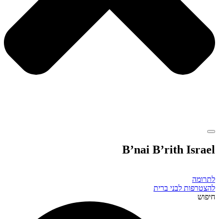
B’nai B’rith Israel
לתרומה
להצטרפות לבני ברית
חיפוש