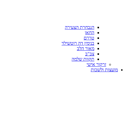
הנבחרת הצעירה
החאן
טררם
בנימין דה רוטשילד
מאור הלב
צב"ב
תקוות שלמה
זרקור אישי
מועצות ולשכות