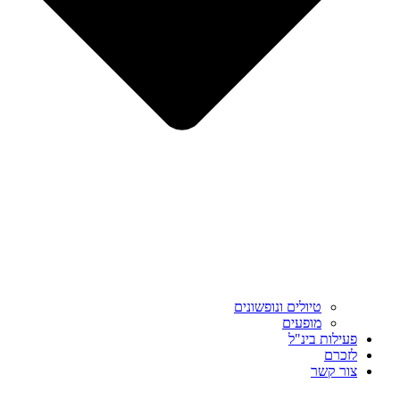
טיולים ונופשונים
מופעים
פעילות בינ"ל
לזכרם
צור קשר