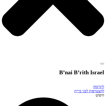
B’nai B’rith Israel
לתרומה
להצטרפות לבני ברית
חיפוש