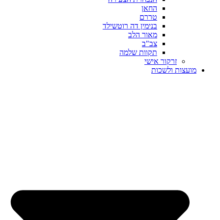
החאן
טררם
בנימין דה רוטשילד
מאור הלב
צב"ב
תקוות שלמה
זרקור אישי
מועצות ולשכות