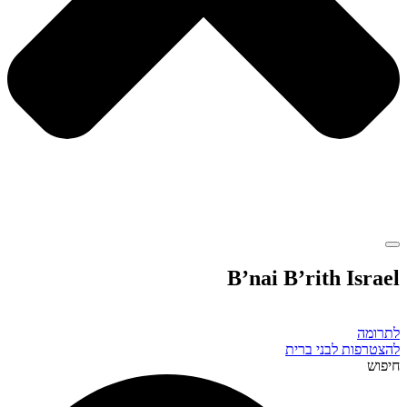
B’nai B’rith Israel
לתרומה
להצטרפות לבני ברית
חיפוש