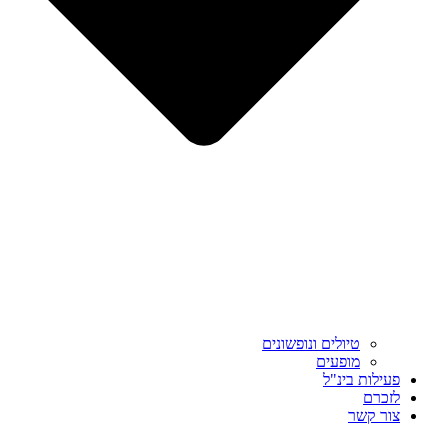
טיולים ונופשונים
מופעים
פעילות בינ"ל
לזכרם
צור קשר