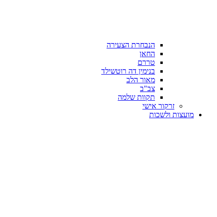
הנבחרת הצעירה
החאן
טררם
בנימין דה רוטשילד
מאור הלב
צב"ב
תקוות שלמה
זרקור אישי
מועצות ולשכות