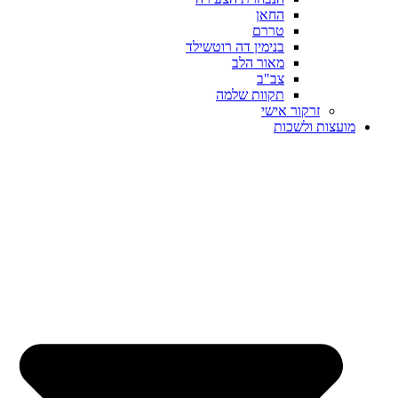
החאן
טררם
בנימין דה רוטשילד
מאור הלב
צב"ב
תקוות שלמה
זרקור אישי
מועצות ולשכות