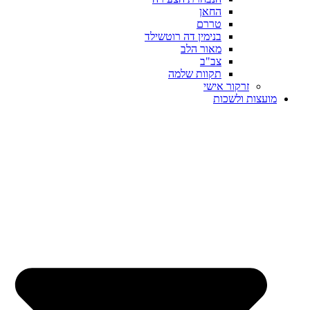
החאן
טררם
בנימין דה רוטשילד
מאור הלב
צב"ב
תקוות שלמה
זרקור אישי
מועצות ולשכות