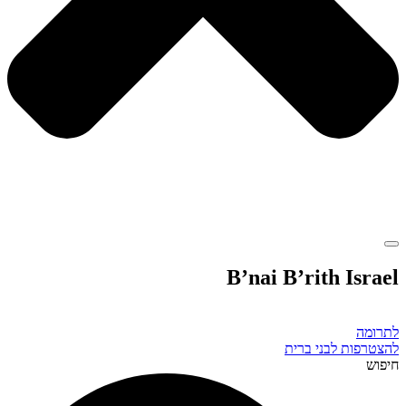
B’nai B’rith Israel
לתרומה
להצטרפות לבני ברית
חיפוש