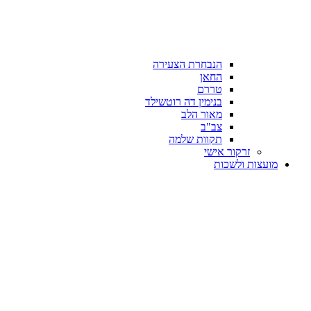
הנבחרת הצעירה
החאן
טררם
בנימין דה רוטשילד
מאור הלב
צב"ב
תקוות שלמה
זרקור אישי
מועצות ולשכות