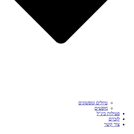
טיולים ונופשונים
מופעים
פעילות בינ"ל
לזכרם
צור קשר