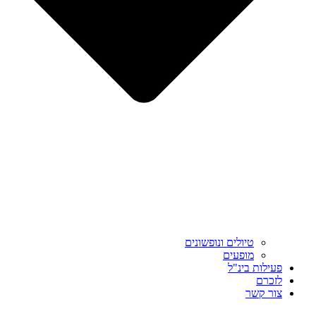
טיולים ונופשונים
מופעים
פעילות בינ"ל
לזכרם
צור קשר