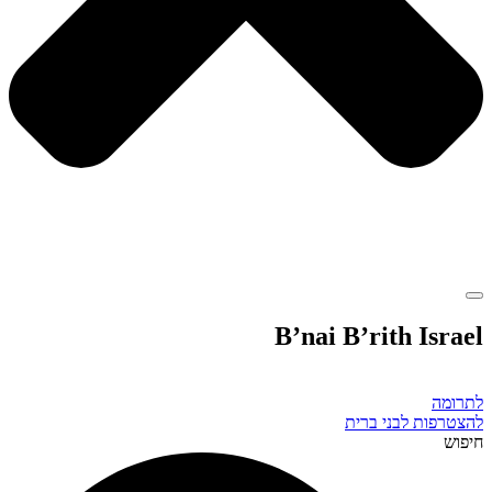
B’nai B’rith Israel
לתרומה
להצטרפות לבני ברית
חיפוש