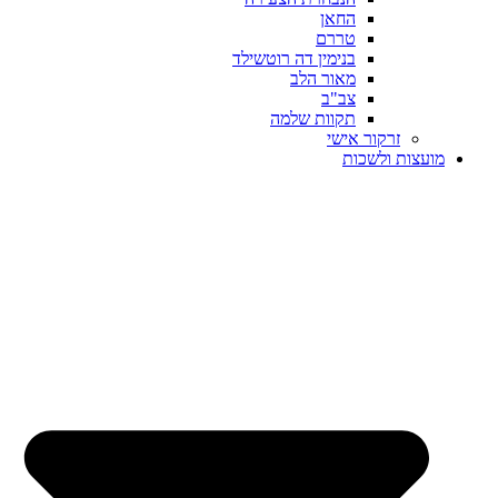
החאן
טררם
בנימין דה רוטשילד
מאור הלב
צב"ב
תקוות שלמה
זרקור אישי
מועצות ולשכות