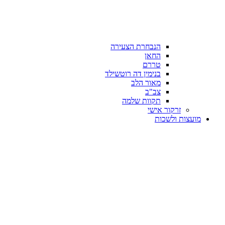
הנבחרת הצעירה
החאן
טררם
בנימין דה רוטשילד
מאור הלב
צב"ב
תקוות שלמה
זרקור אישי
מועצות ולשכות