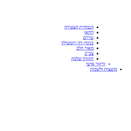
הנבחרת הצעירה
החאן
טררם
בנימין דה רוטשילד
מאור הלב
צב"ב
תקוות שלמה
זרקור אישי
מועצות ולשכות