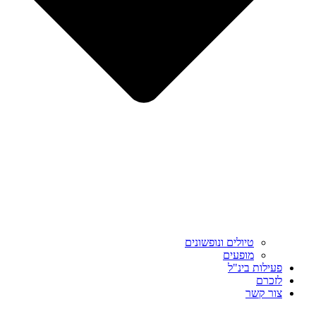
טיולים ונופשונים
מופעים
פעילות בינ"ל
לזכרם
צור קשר