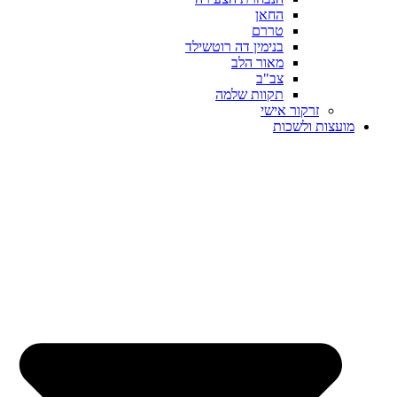
החאן
טררם
בנימין דה רוטשילד
מאור הלב
צב"ב
תקוות שלמה
זרקור אישי
מועצות ולשכות