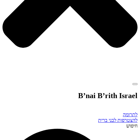
B’nai B’rith Israel
לתרומה
להצטרפות לבני ברית
חיפוש