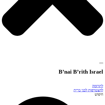
B’nai B’rith Israel
לתרומה
להצטרפות לבני ברית
חיפוש