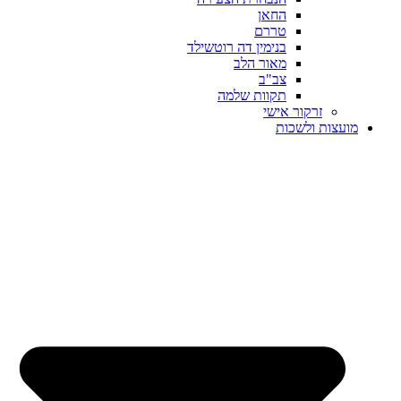
החאן
טררם
בנימין דה רוטשילד
מאור הלב
צב"ב
תקוות שלמה
זרקור אישי
מועצות ולשכות