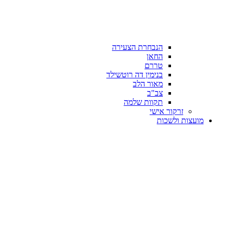
הנבחרת הצעירה
החאן
טררם
בנימין דה רוטשילד
מאור הלב
צב"ב
תקוות שלמה
זרקור אישי
מועצות ולשכות