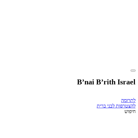
B’nai B’rith Israel
לתרומה
להצטרפות לבני ברית
חיפוש