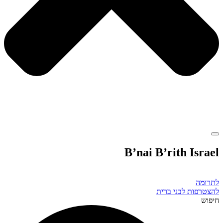
B’nai B’rith Israel
לתרומה
להצטרפות לבני ברית
חיפוש