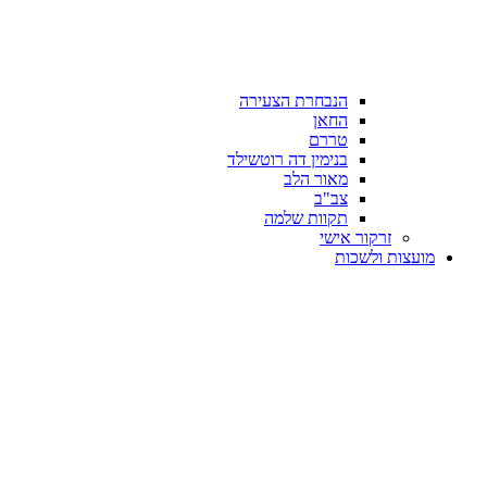
הנבחרת הצעירה
החאן
טררם
בנימין דה רוטשילד
מאור הלב
צב"ב
תקוות שלמה
זרקור אישי
מועצות ולשכות