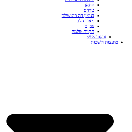
החאן
טררם
בנימין דה רוטשילד
מאור הלב
צב"ב
תקוות שלמה
זרקור אישי
מועצות ולשכות