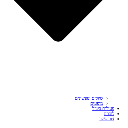
טיולים ונופשונים
מופעים
פעילות בינ"ל
לזכרם
צור קשר