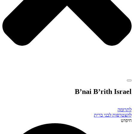
B’nai B’rith Israel
לתרומה
להצטרפות לבני ברית
חיפוש