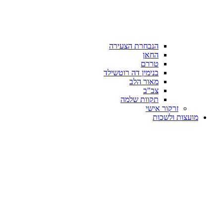
הנבחרת הצעירה
החאן
טררם
בנימין דה רוטשילד
מאור הלב
צב"ב
תקוות שלמה
זרקור אישי
מועצות ולשכות