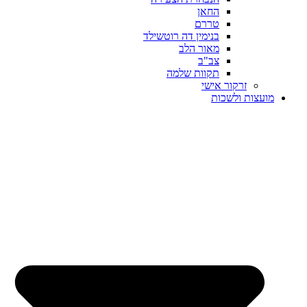
החאן
טררם
בנימין דה רוטשילד
מאור הלב
צב"ב
תקוות שלמה
זרקור אישי
מועצות ולשכות