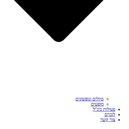
טיולים ונופשונים
מופעים
פעילות בינ"ל
לזכרם
צור קשר