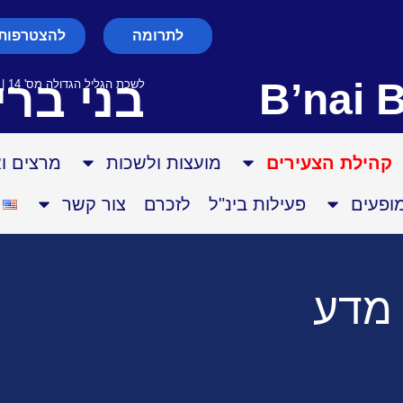
לתרומה
להצטרפות 
בני ברי
B’nai B
לשכת הגליל הגדולה מס' 14 | עמותה רשומה מס' 580003028
קהילת הצעירים
מועצות ולשכות
מרצים ו
מופעים
פעילות בינ"ל
לזכרם
צור קשר
מדע