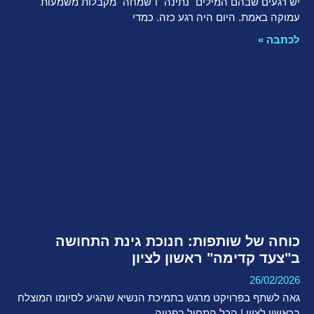
יש רגעים שבהם המילים "נתינה" ו"שמחה" מקבלות משמעות
עמוקה באמת. היום היה רגע כזה. ​כמדי
לכתבה »
כוחה של שותפות: חנוכת גינת התחושה
ב"צעד קדימה" ראשון לציון
26/02/2026
גאה לשתף בפרויקט מרגש בתמיכת הנשיא שהגיע לסיומו המוצלח
בראשון לציון ! ​הכל התחיל בפנייה