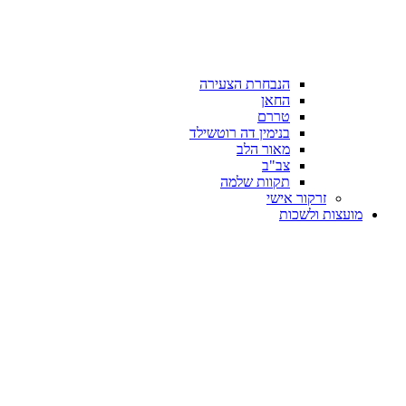
הנבחרת הצעירה
החאן
טררם
בנימין דה רוטשילד
מאור הלב
צב"ב
תקוות שלמה
זרקור אישי
מועצות ולשכות