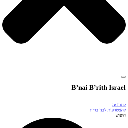
B’nai B’rith Israel
לתרומה
להצטרפות לבני ברית
חיפוש