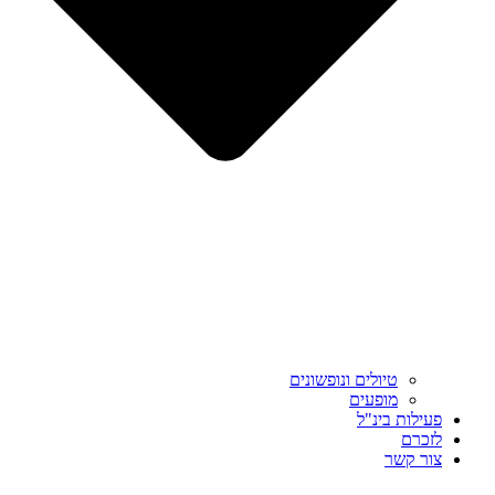
טיולים ונופשונים
מופעים
פעילות בינ"ל
לזכרם
צור קשר