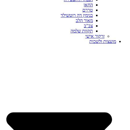
החאן
טררם
בנימין דה רוטשילד
מאור הלב
צב"ב
תקוות שלמה
זרקור אישי
מועצות ולשכות