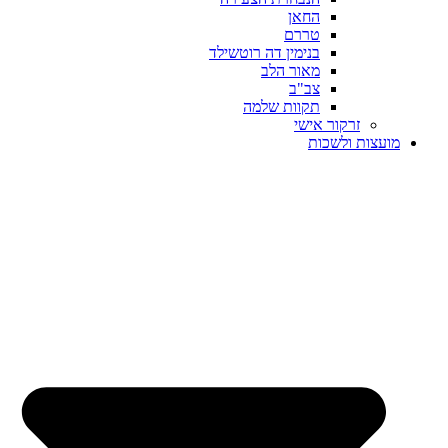
החאן
טררם
בנימין דה רוטשילד
מאור הלב
צב"ב
תקוות שלמה
זרקור אישי
מועצות ולשכות