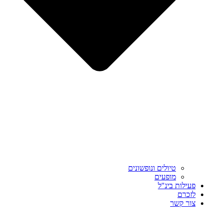
טיולים ונופשונים
מופעים
פעילות בינ"ל
לזכרם
צור קשר