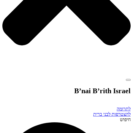
B’nai B’rith Israel
לתרומה
להצטרפות לבני ברית
חיפוש