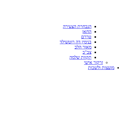
הנבחרת הצעירה
החאן
טררם
בנימין דה רוטשילד
מאור הלב
צב"ב
תקוות שלמה
זרקור אישי
מועצות ולשכות