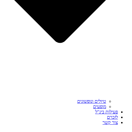
טיולים ונופשונים
מופעים
פעילות בינ"ל
לזכרם
צור קשר