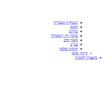
הנבחרת הצעירה
החאן
טררם
בנימין דה רוטשילד
מאור הלב
צב"ב
תקוות שלמה
זרקור אישי
מועצות ולשכות