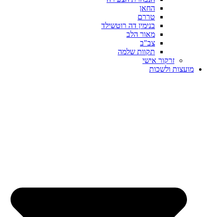
החאן
טררם
בנימין דה רוטשילד
מאור הלב
צב"ב
תקוות שלמה
זרקור אישי
מועצות ולשכות