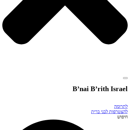
B’nai B’rith Israel
לתרומה
להצטרפות לבני ברית
חיפוש