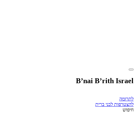
B’nai B’rith Israel
לתרומה
להצטרפות לבני ברית
חיפוש