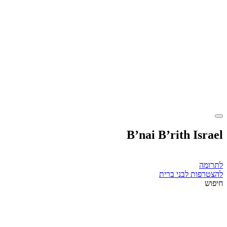
B’nai B’rith Israel
לתרומה
להצטרפות לבני ברית
חיפוש